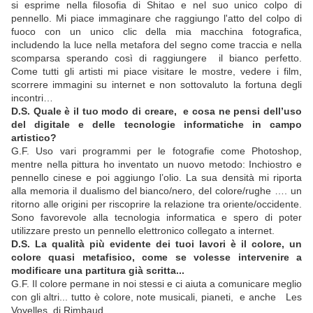
si esprime nella filosofia di Shitao e nel suo unico colpo di
pennello. Mi piace immaginare che raggiungo l'atto del colpo di
fuoco con un unico clic della mia macchina fotografica,
includendo la luce nella metafora del segno come traccia e nella
scomparsa sperando così di raggiungere il bianco perfetto.
Come tutti gli artisti mi piace visitare le mostre, vedere i film,
scorrere immagini su internet e non sottovaluto la fortuna degli
incontri…
D.S. Quale è il tuo modo di creare,
e cosa ne pensi dell’uso
del digitale e delle tecnologie informatiche in campo
artistico?
G.F. Uso vari programmi per le fotografie come Photoshop,
mentre nella pittura ho inventato un nuovo metodo: Inchiostro e
pennello cinese e poi aggiungo l’olio. La sua densità mi riporta
alla memoria il dualismo del bianco/nero, del colore/rughe …. un
ritorno alle origini per riscoprire la relazione tra oriente/occidente.
Sono favorevole alla tecnologia informatica e spero di poter
utilizzare presto un pennello elettronico collegato a internet.
D.S. La qualità più evidente dei tuoi lavori è il colore, un
colore quasi metafisico, come se volesse intervenire a
modificare una partitura già scritta...
G.F. Il colore permane in noi stessi e ci aiuta a comunicare meglio
con gli altri... tutto è colore, note musicali, pianeti, e anche Les
Voyelles di Rimbaud.