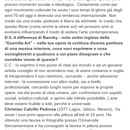
preciso momento sociale e ideologico. Certamente come per
ogni movimento culturale ha avuto i suoi tempi di gloria già dagli
anni’70 ed oggi è divenuta una tendenza internazionale. Non
credo sia una moda, piuttosto è libera da etichette. Io credo che
questo filone (come anche la street art) nei prossimi anni si
evolverà influenzando il modo di vedere l’arte contemporanea.
D.S. A differenza di Bansky - noto writer inglese della
“Guerrilla Art” – nelle tue opere la scrittura diventa partitura
di una musica interiore, cosa vuoi esprimere e cosa
consiglieresti a qualcuno a cui piace disegnare e che
vorrebbe vivere di questo?
C.C - Io esprimo il mio punto di vista sul mondo e ad un giovane
artista consiglio di non arrendersi mai, di avere costanza e voglia
di intraprendere il suo cammino, cercando - anche attraverso
internet - la connessione con altre realtà, sia a livello
professionale, cercando luoghi nuovi per esporre le proprie
opere, sia dal punto di vista umano, per confrontarsi con aspetti
sociali, artistico-culturali e aprirsi alle infinite possibilità. L’arte
deve essere fruibile a tutti, perché è universale.
Christian Calvillo Pedrosa
(1977 Lagos, Jalisco, Mexico), ha
avuto i suoi primi approcci alla pittura all'età di 16 anni. Ha
ottenuto una laurea in fotografia presso l'Università
Iberoamericana e ha conseguito la laurea in pittura presso