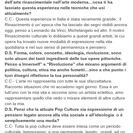
dell’arte rinascimentale nell’arte moderna…cosa ti ha
lasciato questa esperienza nelle tecniche che usi
attualmente?
C.C - Questa esperienza in Italia è stata veramente grande; il
Rinascimento è un’ epoca che ha lasciato dei segni visibili ancora
oggi, penso a Leonardo da Vinci, Michelangelo ed altri. Il nostro
Rinascimento culturale lo dobbiamo a questi grandi artisti, la cui
opera ha trovato nuove modalità di espressione nella vita
quotidiana e nel suo senso di permanenza e pensiero.
D.S. Forma, colore, concetto, ideologia, rivoluzione, sono
solo alcuni dei tanti ingredienti delle tue opere pittoriche.
Penso a Innerself” e “Rivoluzione” che mixano argomenti di
politica, cultura, etica ma anche fumetti…sino a che punto i
tuoi disegni riflettono la tua personalità?
C.C - L’arte mi rappresenta con tutte le sue sfaccettature.
Racconto situazioni che mi accadono ogni giorno. Essa è un
tutt’uno con la mia vita e siccome sono un artista eclettico, amo
rappresentare quello che vedo o mixare elementi di altre culture
con la mia.
D.S. Pensi che la attuale Pop Culture sia espressione di un
pensiero legato ancora alla vita sociale e all’ideologia o è
semplicemente una moda?
C.C- Tutta la pop culture deve essere intesa come un periodo
culturale, temporaneo, e non permanente, legato, quindi, ad un